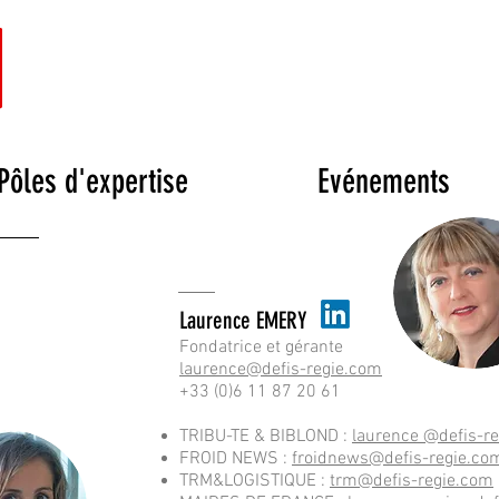
Pôles d'expertise
Evénements
Laurence EMERY
Fondatrice et gérante
laurence@defis-regie.com
+33 (0)6 11 87 20 61
TRIBU-TE & BIBLOND :
laurence @defis-r
FROID NEWS :
froidnews@defis-regie.co
TRM&LOGISTIQUE :
trm@defis-regie.com