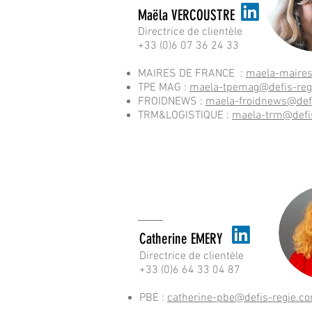
Maëla VERCOUSTRE
Directrice de clientèle
+33 (0)6 07 36 24 33
MAIRES DE FRANCE :
maela-maires
TPE MAG :
maela-tpemag@defis-reg
FROIDNEWS :
maela-froidnews@defi
TRM&LOGISTIQUE :
m
aela-trm@defi
Catherine EMERY
Directrice de clientèle
+33 (0)6 64 33 04 87
PBE :
catherine-pbe@defis-regie.c