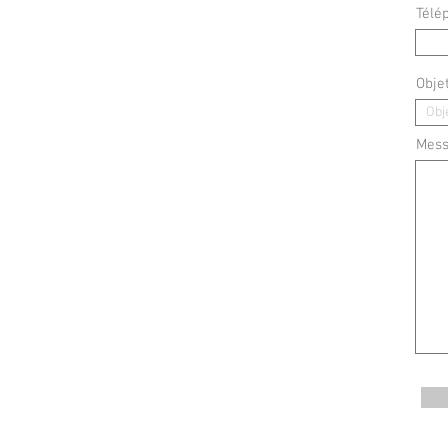
Télé
Obje
Mes