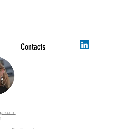
Contacts
egie.com
m