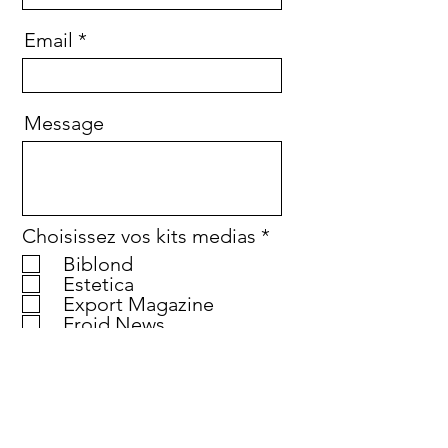
Email
Message
O
Choisissez vos kits medias
*
b
Biblond
l
Estetica
i
Export Magazine
g
Froid News
a
Le JAS
t
Maires de France
o
PBE
i
TOP
r
TPE MAG
e