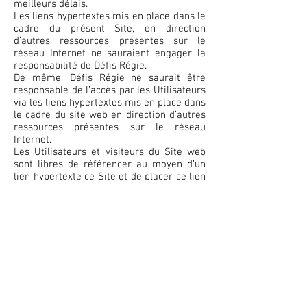
meilleurs délais.
Les liens hypertextes mis en place dans le
cadre du présent Site, en direction
d’autres ressources présentes sur le
réseau Internet ne sauraient engager la
responsabilité de Défis Régie.
De même, Défis Régie ne saurait être
responsable de l’accès par les Utilisateurs
via les liens hypertextes mis en place dans
le cadre du site web en direction d’autres
ressources présentes sur le réseau
Internet.
Les Utilisateurs et visiteurs du Site web
sont libres de référencer au moyen d’un
lien hypertexte ce Site et de placer ce lien
sur leur page d’accueil, sous réserve de
respecter l’esprit du Site. En tout état de
cause, les Utilisateurs qui placeraient de
tels liens vers le présent Site s’engagent à
retirer leur lien sur simple demande de
Défis Régie.
4. Autorisation de reproduction de contenu
Pour toute information et demande de